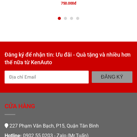
750.000đ
Đăng ký để nhận tin: Ưu đãi - Quà tặng và nhiều hơn
thế nữa từ KenAuto
ĐĂNG KÝ
CỬA HÀNG
227 Phạm Văn Bạch, P15, Quận Tân Bình
Hotline:
0902 55 0203 - Zalo (Mr.Tuấn)