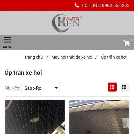
HOTLINE:
0902 55 0203
0
Trang chủ
/
May nội thất da xe hơi
/
Ốp trần xe hơi
Ốp trần xe hơi
Sắp xếp: