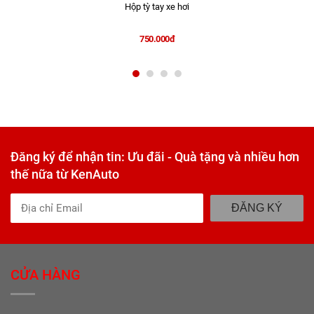
Hộp tỳ tay xe hơi
750.000đ
Đăng ký để nhận tin: Ưu đãi - Quà tặng và nhiều hơn
thế nữa từ KenAuto
ĐĂNG KÝ
CỬA HÀNG