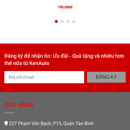
750.000đ
Đăng ký để nhận tin: Ưu đãi - Quà tặng và nhiều hơn
thế nữa từ KenAuto
ĐĂNG KÝ
CỬA HÀNG
227 Phạm Văn Bạch, P15, Quận Tân Bình